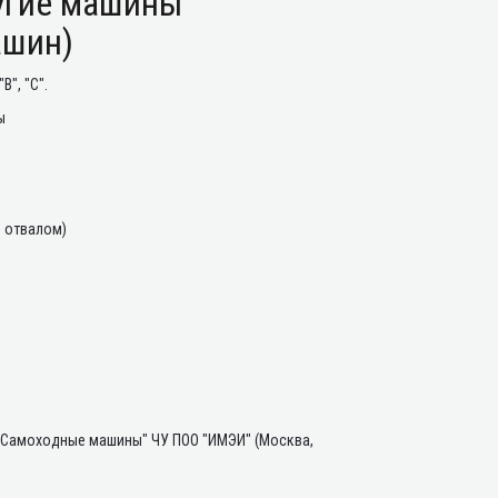
ругие машины
ашин)
", "С".
ы
м отвалом)
"Самоходные машины" ЧУ ПОО "ИМЭИ" (Москва,