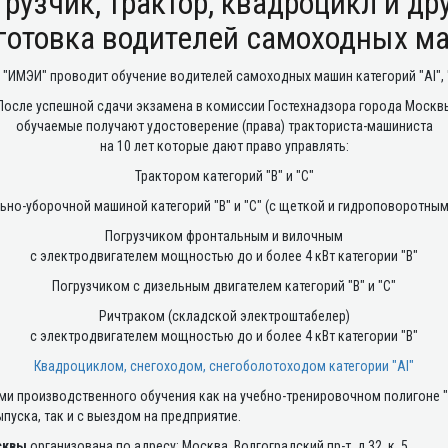
грузчик, трактор, квадроцикл и д
готовка водителей самоходных м
 "ИМЭИ" проводит обучение водителей самоходных машин категорий "АI", "B
После успешной сдачи экзамена в комиссии Гостехнадзора города Москв
обучаемые получают удостоверение (права) тракториста-машиниста
на 10 лет которые дают право управлять:
Трактором категорий "B" и "С"
но-уборочной машиной категорий "B" и "С" (с щеткой и гидроповоротны
Погрузчиком фронтальным и вилочным
с электродвигателем мощностью до и более 4 кВт категории "B"
Погрузчиком с дизельным двигателем категорий "B" и "С"
Ричтраком (складской электроштабелер)
с электродвигателем мощностью до и более 4 кВт категории "B"
Квадроциклом, снегоходом, снегоболотоходом категории "АI"
ми производственного обучения как на учебно-тренировочном полигоне 
выпуска, так и с выездом на предприятие.
осквы
организована по адресу: Москва, Волгоградский пр-т, д 32, к. 5.