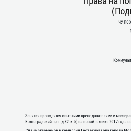
Права на по
(Под
ЧУ ПОО
Коммуналь
Занятия проводятся опытными преподавателями и мастера
Волгоградский пр-т, д 32, к. 5) на новой технике 2017 года 
Сдача экзаменов в комиссии Гостехнадзора города М