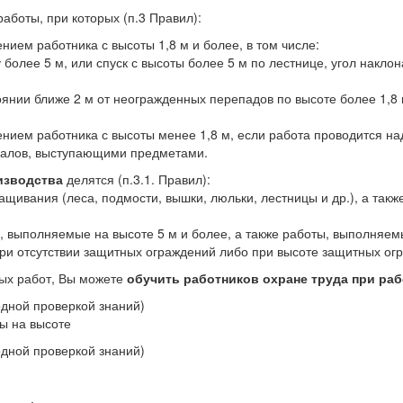
аботы, при которых (п.3 Правил):
ием работника с высоты 1,8 м и более, в том числе:
более 5 м, или спуск с высоты более 5 м по лестнице, угол наклон
оянии ближе 2 м от неогражденных перепадов по высоте более 1,8 
ением работника с высоты менее 1,8 м, если работа проводится 
иалов, выступающими предметами.
изводства
делятся (п.3.1. Правил):
щивания (леса, подмости, вышки, люльки, лестницы и др.), а та
 выполняемые на высоте 5 м и более, а также работы, выполняем
ри отсутствии защитных ограждений либо при высоте защитных ог
ых работ, Вы можете
обучить работников охране труда при раб
одной проверкой знаний)
ы на высоте
одной проверкой знаний)