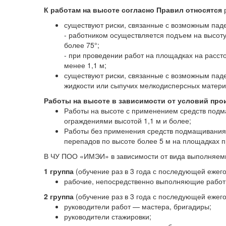
К работам на высоте согласно Правил относятся
р
существуют риски, связанные с возможным паден
- работником осуществляется подъем на высоту 
более 75°;
- при проведении работ на площадках на расст
менее 1,1 м;
существуют риски, связанные с возможным пад
жидкости или сыпучих мелкодисперсных матер
Работы на высоте в зависимости от условий про
Работы на высоте с применением средств подма
ограждениями высотой 1,1 м и более;
Работы без применения средств подмащивания,
перепадов по высоте более 5 м на площадках п
В ЧУ ПОО «ИМЭИ» в зависимости от вида выполняем
1 группа
(обучение раз в 3 года с последующей ежег
рабочие, непосредственно выполняющие работ
2 группа
(обучение раз в 3 года с последующей ежег
руководители работ — мастера, бригадиры;
руководители стажировки;