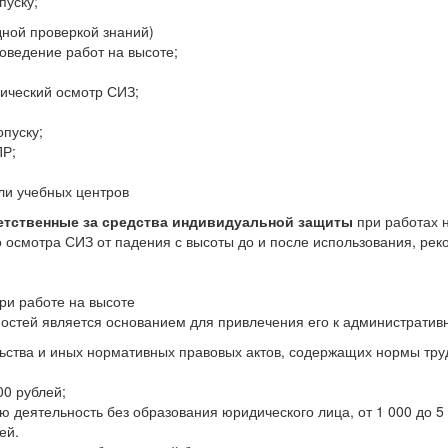
пуску;
дной проверкой знаний)
оведение работ на высоте;
ический осмотр СИЗ;
опуску;
ПР;
ли учебных центров
ветственные за средства индивидуальной защиты
при работах н
осмотра СИЗ от падения с высоты до и после использования, ре
ри работе на высоте
остей является основанием для привлечения его к административ
льства и иных нормативных правовых актов, содержащих нормы тр
00 рублей;
 деятельность без образования юридического лица, от 1 000 до 5 
ей.